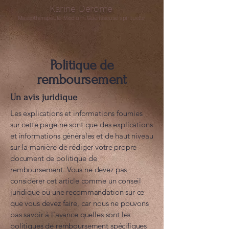
Karine Derome
Massothérapeute, Médium, Guérisseuse spirituelle
Politique de
remboursement
Un avis juridique
Les explications et informations fournies
sur cette page ne sont que des explications
et informations générales et de haut niveau
sur la manière de rédiger votre propre
document de politique de
remboursement. Vous ne devez pas
considérer cet article comme un conseil
juridique ou une recommandation sur ce
que vous devez faire, car nous ne pouvons
pas savoir à l'avance quelles sont les
politiques de remboursement spécifiques