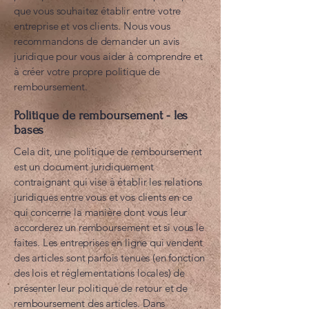
que vous souhaitez établir entre votre
entreprise et vos clients. Nous vous
recommandons de demander un avis
juridique pour vous aider à comprendre et
à créer votre propre politique de
remboursement.
Politique de remboursement - les
bases
Cela dit, une politique de remboursement
est un document juridiquement
contraignant qui vise à établir les relations
juridiques entre vous et vos clients en ce
qui concerne la manière dont vous leur
accorderez un remboursement et si vous le
faites. Les entreprises en ligne qui vendent
des articles sont parfois tenues (en fonction
des lois et réglementations locales) de
présenter leur politique de retour et de
remboursement des articles. Dans