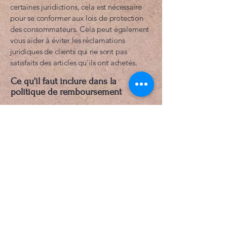
certaines juridictions, cela est nécessaire
pour se conformer aux lois de protection
des consommateurs. Cela peut également
vous aider à éviter les réclamations
juridiques de clients qui ne sont pas
satisfaits des articles qu'ils ont achetés.
Ce qu'il faut inclure dans la
politique de remboursement
D'une manière générale, une politique de
remboursement aborde souvent ces types
de questions : le délai pour demander un
remboursement ; le remboursement sera-t-
il total ou partiel ; dans quelles conditions
le client recevra-t-il un remboursement ; et
bien plus encore.
Les Soins Angéliques